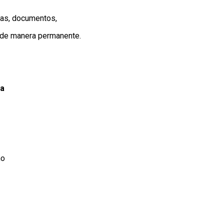
cas, documentos,
o de manera permanente.
va
mo