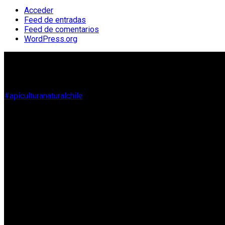
Acceder
Feed de entradas
Feed de comentarios
WordPress.org
Instagram
#apiculturanaturalchile
Facebook